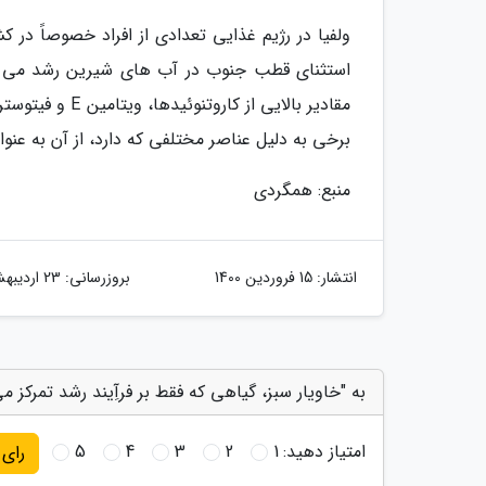
ولفیا در رژیم غذایی تعدادی از افراد خصوصاً در
استثنای قطب جنوب در آب های شیرین رشد می کن
برخی به دلیل عناصر مختلفی که دارد، از آن به عنوان
منبع: همگردی
انتشار:
15 فروردین 1400
بروزرسانی:
23 اردیبهشت 1404
به "خاویار سبز، گیاهی که فقط بر فرآِیند رشد تمرکز می
امتیاز دهید:
1
2
3
4
5
رای