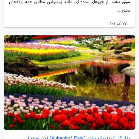
سوق دهند. از چیزهای ساده ای مانند پیشرفتن مطابق همه ترندهای
دنیای...
23 آذر 1401
باغ گل کوکنهوف هلند (Kukenhof Park) (تور هلند)