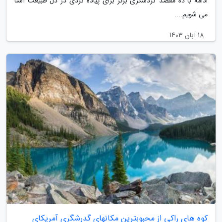
ادامه با ده مقصد گردشگری برتر برای پیاده گردی در دل طبیعت آشنا
می شویم....
18 آبان 1403
کوه های راکی از محبوبترین مکانهای گدرشگری آمریکای