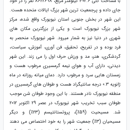
با مساحت کلی 302.6 کیلومتر مربع، 8622698 نفر را در خود
جای داده و پرجمعیت ترین شهر بزرگ ایالات متحده هست.
این شهر در بخش جنوبی استان نیویورک واقع شده، مرکز
شهر بزرگ نیویورک است و یکی از بزرگترین مکان های
شهری در دنیا نیز به شمار میرود. شهر نیویورک منحصر به
فرد بوده و در تفریح، تحقیق، فن آوری، آموزش، سیاست،
گردشگری، هنر، مد و ورزش حرف اول را می زند. این شهر
دیدنی، دارای آب و هوای نیمه گرمسیری مرطوب هست و
زمستان هایی سرد و مرطوب دارد. دمای میانه روزانه در ماه
ژانویه 0.3 درجه سانتیگراد هست و طوفان های گرمسیری در
منطقه نیویورک نادر هستند. با این وجود طوفان شن موجب
طوفان سبب تخریب شهر نیویورک در عصر 29 اکتوبر 2012
شد. مسیحیت (59٪)، پروتستانتیسم (23٪) و دیگر
مسیحیان (3٪) جمعیت شهر را به خود اختصاص می دهند