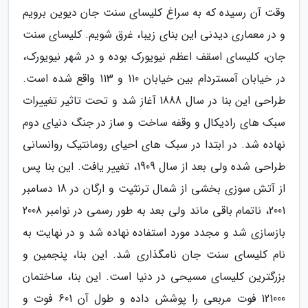
وقت آن رسیده که به سراغ کلیسای سنت جان دیوین برویم
و در معماری دیدنی این بنای زیبا، غرق شویم. کلیسای سنت
جان، کلیسای اسقف اعظم نیویورک بوده و در شهر نیویورک،
در خیابان آمستردام بین خیابان 110 و 113 واقع شده است.
طراحی این بنا در سال 1888 آغاز شد و تحت تاثیر تغییرات
سبک های رادیکال و وقفه ساخت و ساز در جنگ دنیای دوم
نهاده شد. در ابتدا در سبک های احیای رومانتیک روانسانی
طراحی شده ولی بعد از سال 1909، تغییر یافت. این بنا پس
از آتش سوزی بخشی از شمال ترنثپت و ارگان در 18 دسامبر
2001، ناتمام باقی ماند ولی بعد به طور رسمی در نوامبر 2008
بازسازی شد و مجدد مورد استفاده نهاده شد و در نهایت به
نام کلیسای سنت جان نامگذاری شد. این بنا، پنجمین و
بزرگترین کلیسای مسیحی در دنیا است. این بنا، ساختمان
121000 فوت مربعی را پوشش داده و طول آن 601 فوت و