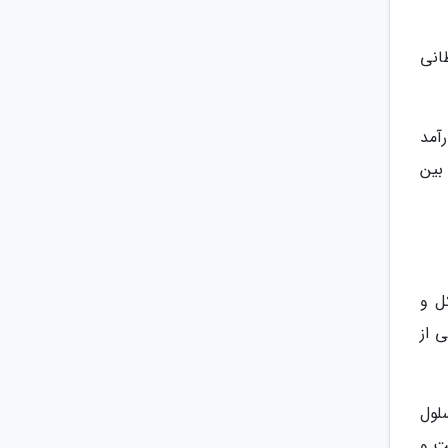
انی
آمد
بین
ل و
 از
لول
ت و