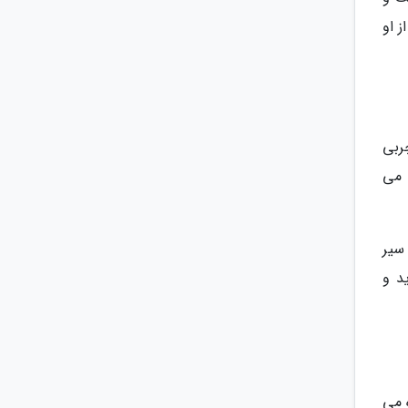
 او
ربی
 می
سیر
د و
 می