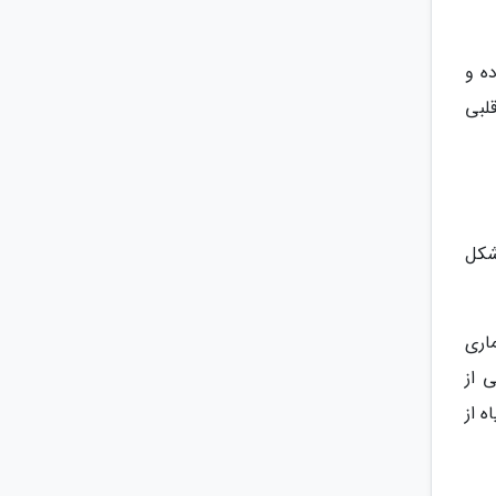
ا کاهش داده و
 قلبی
 شکل
اری
 از
 از