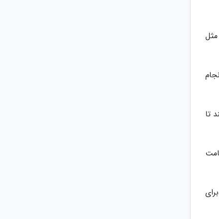
مثل
جام
د تا
امت
رای