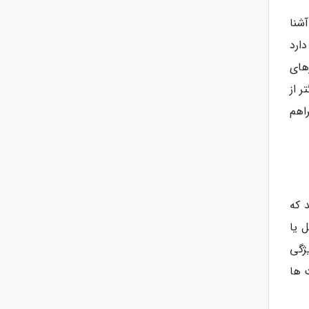
شنا
دارد
های
 از
اهم
 که
 یا
ژگی
 ها