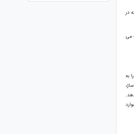
 در
 می
 به
اژ،
هد.
ارد