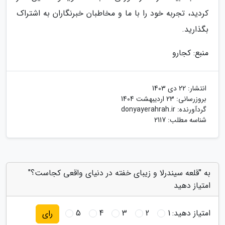
کردید، تجربه خود را با ما و مخاطبان خبرنگاران به اشتراک
بگذارید.
منبع: کجارو
انتشار:
22 دی 1403
بروزرسانی:
23 اردیبهشت 1404
گردآورنده:
donyayerahrah.ir
شناسه مطلب: 2117
به "قلعه سیندرلا و زیبای خفته در دنیای واقعی کجاست؟"
امتیاز دهید
امتیاز دهید:
1
2
3
4
5
رای