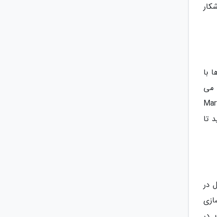
 آشکار
 با
 می
ه باشند اما Marvels Spider-
 تا
 در
ازی
 در