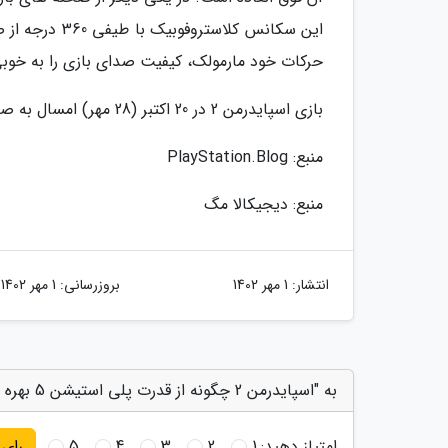
این سکانس کلا
حرکات خود مارمولک، کیفیت صدای بازی را به خوبی
بازی اسپایدرمن 2 در 20 اکتبر (28 مهر) امسال به صورت انحصاری برای پلی استیشن 5 منتشر خواهد شد.
منبع: PlayStation.Blog
منبع: دیجیکالا مگ
انتشار:
1 مهر 1402
بروزرسانی:
1 مهر 1402
به "اسپایدرمن 2 چگونه از قدرت پلی استیشن 5 بهره می برد؟" امتیاز دهید
امتیاز دهید:
1
2
3
4
5
رای