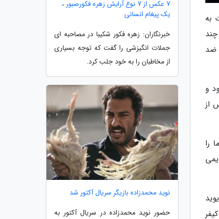
7 عکس از 7 نوع آرایش زهره فکورصبور ،
یک پیغام انسانی
ات به
چند
خبرنگاران: زهره فکور شکیبا در مصاحبه ای
جملات انگیزشی را گفت که توجه بسیاری
 ضد
از مخاطبان را به خود جلب کرد.
د و
امه پیدا نمی کند. در نتیجه ممکن است سریال تازه 24: Legacy پس از
 را
یمی
نوید محمدزاده بازیگر سریال آکتور شد
وید
حضور نوید محمدزاده در سریال آکتور به
یفر