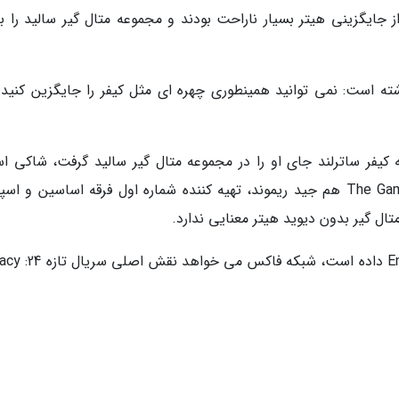
 جایگزینی هیتر بسیار ناراحت بودند و مجموعه متال گیر سالید را ب
ته است: نمی توانید همینطوری چهره ای مثل کیفر را جایگزین کنید.
ه کیفر ساترلند جای او را در مجموعه متال گیر سالید گرفت، شاکی ا
حدود یک ماه پیش و در مراسم The Game Awards 2015 هم جید ریموند، تهیه کننده شماره اول فرقه اساسین و ا
ال گیر بدون دیوید هیتر معنایی ندارد.
طبق گزارشی که وب سایت Entertainment Weekly داد