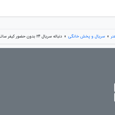
نر
»
سریال و پخش خانگی
»
دنباله سریال 24 بدون حضور کیفر ساترلند ساخته می گردد