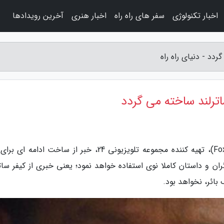
اخبار تکنولوژی
سفر های راه راه
اخبار هنری
آخرین رویدادها
به گزارش دنیای راه راه، شبکه تلویزیونی فاکس (Fox)، تهیه کننده مجموعه تلویزیونی 24، خبر از ساخت ادا
است. با این حال، سری نو 24 از بازیگران و داستان کاملا نوی استفاده خواهد نمود؛ یعنی خبری از کیفر س