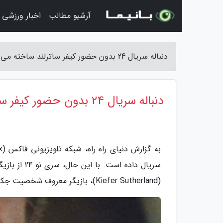
آرشیو مطالب
اخبار ورزشی
دنباله سریال 24 بدون حضور کیفر ساترلند ساخته می گردد - دنیای راه راه
دنباله سریال 24 بدون حضور کیفر ساترلند ساخته می گردد
سریال داده 
(Kiefer Sutherland)، بازیگر معروف شخصیت جک بائر، نخواهد بود.