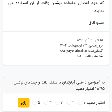
که خود اعضای خانواده بیشتر اوقات از آن استفاده می
نمایند.
منبع: اتاق
انتشار:
14 آذر 1399
بروزرسانی:
23 اردیبهشت 1404
گردآورنده:
donyayerahrah.ir
شناسه مطلب: 1021
به "طراحی داخلی آپارتمان با سقف بلند و چیدمان لوکس ،
1395" امتیاز دهید
امتیاز دهید:
1
2
3
4
5
رای