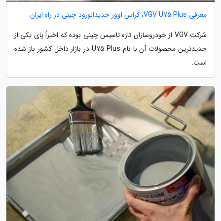
معرفی VGV U75 Plus، کراس اوور جدیدالورود چینی در راه ایران
شرکت VGV از خودروسازان تازه تاسیس چینی بوده که اخیراً پای یکی از
جدیدترین محصولات آن با نام U75 Plus در بازار داخل کشور باز شده
است.