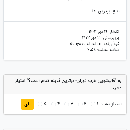
منبع: برترین ها
انتشار:
19 مهر 1403
بروزرسانی:
19 مهر 1403
گردآورنده:
donyayerahrah.ir
شناسه مطلب: 2058
به "قالیشویی غرب تهران؛ برترین گزینه کدام است؟" امتیاز
دهید
امتیاز دهید:
1
2
3
4
5
رای