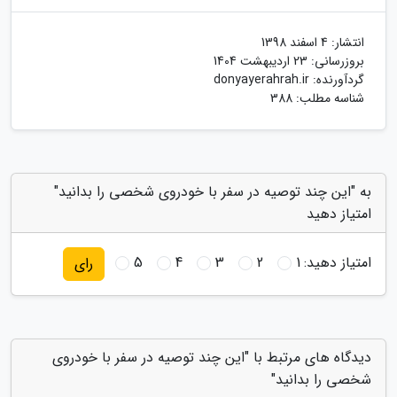
انتشار:
4 اسفند 1398
بروزرسانی:
23 اردیبهشت 1404
گردآورنده:
donyayerahrah.ir
شناسه مطلب: 388
به "این چند توصیه در سفر با خودروی شخصی را بدانید"
امتیاز دهید
امتیاز دهید:
1
2
3
4
5
رای
دیدگاه های مرتبط با "این چند توصیه در سفر با خودروی
شخصی را بدانید"