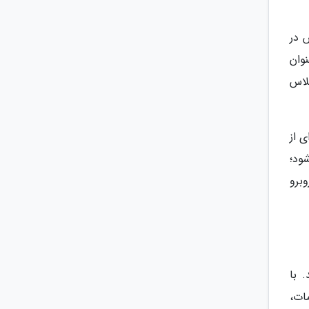
 در
2019 مشهود است: عنوان
لاس
 از
ود؛
برو
 با
ات،