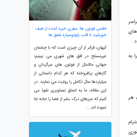
 به بیش از 150 مقصد در سراسر
اطلس فوتون ها: سفری خیره کننده از طیف
های
خورشید تا قلب پلوتوسیاره شفق ها
د.
کیهان، فراتر از آن چیزی است که با چشمان
ای توسعه ناوگان خود، تازهترین نسل هواپیماها نظیر بوئینگ 787 دریم لاینر و ایرباس A350 را به
غیرمسلح در افق های شهری می بینیم؛
جهانی مالامال از فوتون های سرگردان و
گازهای برافروخته که هر کدام داستانی از
میلیاردها سال تکامل را روایت می نمایند. در
این مقاله، ما به اعماق تصاویری نفوذ می
 هر
کنیم که مرزهای درک بشر از فضا را جابه جا
نموده اند....
رام
طوری