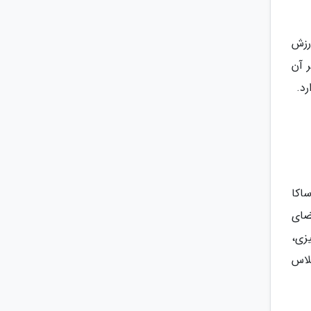
 ارزش
ر آن
د.
ساکا
 دلیل فضای
زی،
لاس