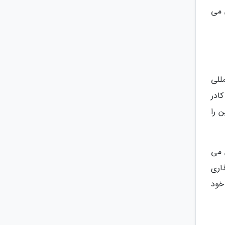
ن می
للی
ادر
ن را
شش می
 خانواده ایرباس A350 سرمایه گذاری
خود