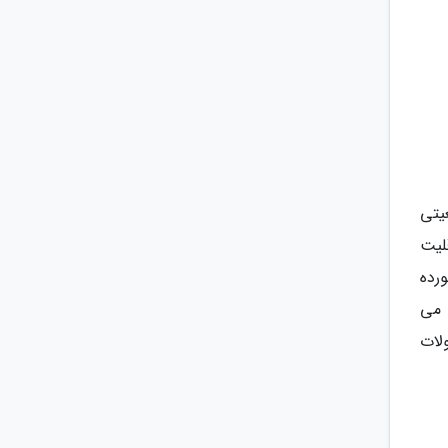
ار کیلومتر و جمعیتی
قلیت
رده
 می
لات