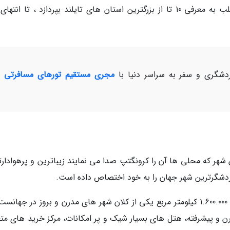
76 استان است و خبرنگاران میخواهد در این مطلب به معرفی 10 تا از بزرگترین استان های تایلند بپردازد ، تا ان
شگری و سفر به سراسر دنیا با
مجری مستقیم تورهای مسافرتی و
شهر که محلی ها آن را کرونگتپ صدا می نمایند زیباترین و پرهوادارت
گردشگرترین شهر جهان را به خود اختصاص داده است.
بانکوگ با جمعیت حدودا 10 میلیون نفر و مساحت 1.600.000 کیلومتر مربع یکی از کلان شهر های مدرن و بروز در جها
 و پیشرفته، هتل های بسیار شیک و پر امکانات، مرکز خرید های متع