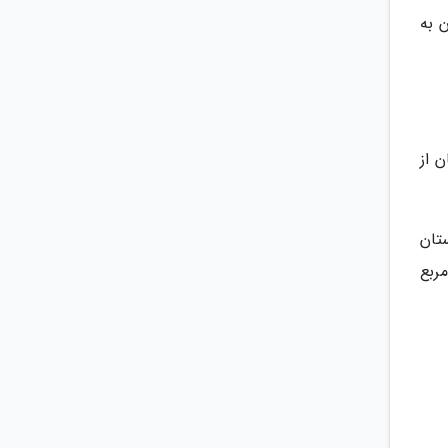
 به
 از
تان
ت آن 20 هزار کیلومتر مربع