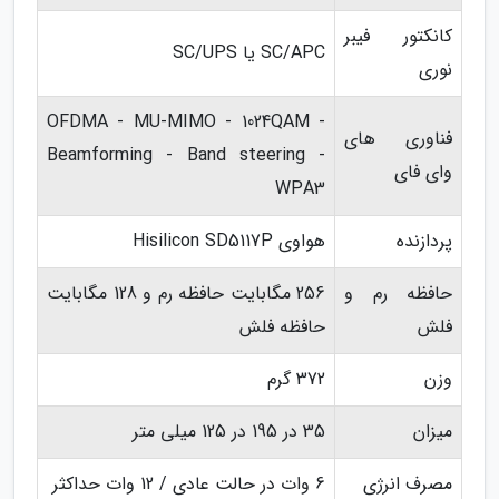
کانکتور فیبر
SC/APC یا SC/UPS
نوری
OFDMA - MU-MIMO - 1024QAM -
فناوری های
Beamforming - Band steering -
وای فای
WPA3
پردازنده
هواوی Hisilicon SD5117P
حافظه رم و
256 مگابایت حافظه رم و 128 مگابایت
فلش
حافظه فلش
وزن
372 گرم
میزان
35 در 195 در 125 میلی متر
مصرف انرژی
6 وات در حالت عادی / 12 وات حداکثر