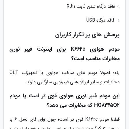
1- فاقد درگاه تلفن ثابت RJ11
2- فاقد درگاه USB
پرسش های پر تکرار کاربران
مودم هواوی K662c برای اینترنت فیبر نوری
مخابرات مناسب است؟
بله؛ اصولا مودم های ساخت هواوی با تجهیزات OLT
مخابرات و سایر اپراتورهای فیبرنوری سازگاری دارند.
این مودم فیبر نوری هواوی قوی تر است یا مودم
HG8245Q2 که مخابرات می دهد؟
قطعا مودم K662c قوی تر است؛ چون وای فای نسل 6 با
سرعت 3 گیگابیت دارد و از طراحی بهتری برخوردار است و