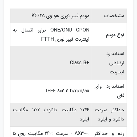
مشخصات
مودم فیبر نوری هواوی K662c
ONE/ONU GPON برای اتصال به
نوع مودم
اینترنت فیبر نوری FTTH
استاندارد
ارتباطی
+Class B
اینترنت
استاندارد وای
IEEE 802.11 b/g/n/ax
فای
حداکثر سرعت
2044 مگابیت دانلود/ 1022 مگابیت
دانلود و آپلود
آپلود
رده و حداکثر
AX3000 - سرعت 2402 مگابیت روی 5