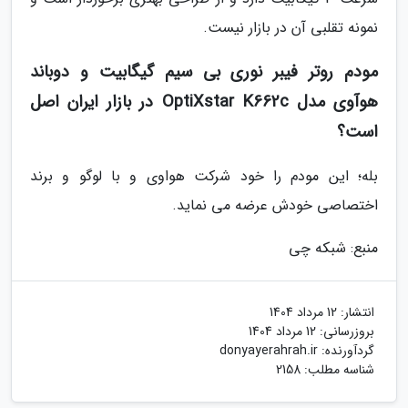
نمونه تقلبی آن در بازار نیست.
مودم روتر فیبر نوری بی سیم گیگابیت و دوباند
هوآوی مدل OptiXstar K662c در بازار ایران اصل
است؟
بله؛ این مودم را خود شرکت هواوی و با لوگو و برند
اختصاصی خودش عرضه می نماید.
منبع: شبکه چی
انتشار:
12 مرداد 1404
بروزرسانی:
12 مرداد 1404
گردآورنده:
donyayerahrah.ir
شناسه مطلب: 2158