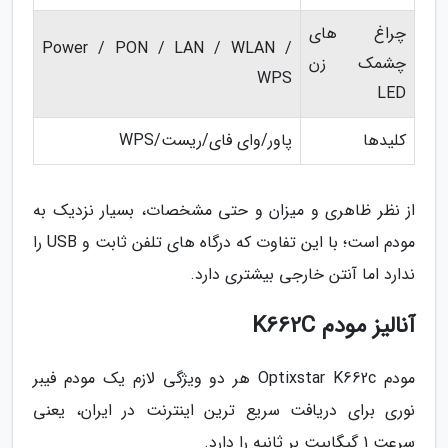
چراغ های
Power / PON / LAN / WLAN /
چشمک زن
WPS
LED
کلیدها
پاور/وای فای/ریست/WPS
از نظر ظاهری و میزان و حتی مشخصات، بسیار نزدیک به
مودم است؛ با این تفاوت که درگاه های تلفن ثابت و USB را
ندارد اما آنتن خارجی بیشتری دارد.
آنالیز مودم K662C
مودم Optixstar K662c هر دو ویژگی لازم یک مودم فیبر
نوری برای دریافت سریع ترین اینترنت در ایران، یعنی
سرعت 1 گیگابیت بر ثانیه را دارد.