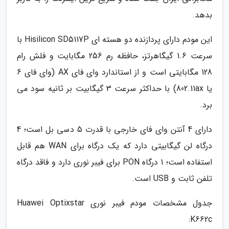
بدهد.
این مودم دارای پردازنده دو هسته ای Hisilicon SD5117P با
سرعت 1.6 گیگاهرتز، حافظه رم 256 مگابایت و فلش رام
128 مگابایتی است و از استاندارد وای فای AX (وای فای 6
یا 802.11ax) با حداکثر سرعت 3 گیگابیت بر ثانیه سود می
برد.
دارای 4 آنتن وای فای خارجی با قدرت 5 دسی بل است؛ 4
درگاه لن گیگابیتی دارد که یک درگاه برای WAN هم قابل
استفاده است؛ 1 درگاه PON برای فیبر نوری دارد و فاقد درگاه
تلفن ثابت و USB است.
جدول مشخصات مودم فیبر نوری Huawei Optixstar
K662c: