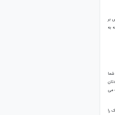
 بر
 به
شما
تان
 می
 را