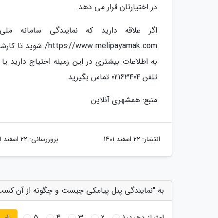
در اختیارتان قرار می دهد.
اگر علاقه دارید که نمایندگی سامانه م
www.melipayamak.com
به اطلاعات بیشتری در این زمینه احتیاج دارید ی
تلفن 02163404 تماس بگیرید.
منبع: همشهری آنلاین
انتشار:
22 اسفند 1401
بروزرسانی:
22 اسفند 1401
به "نمایندگی پنل پیامکی چیست و چگونه از آن کسب 
امتیاز دهید:
1
2
3
4
5
رای