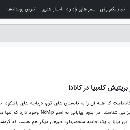
اخبار تکنولوژی
سفر های راه راه
اخبار هنری
آخرین رویدادها
 بریتیش کلمبیا در کانادا
اناداست که همه آن را به تابستان های گرم، دریاچه های باشکوه، ح
وحش بیابانی منحصربفرد و تفریحات هیجان انگیز می شناسند. در اینجا بیابانی به اسم NkMip وجود 
از این بیابان، یک جاذبه منحصربفرد طبیعی دیگر هم هست که گردشگ