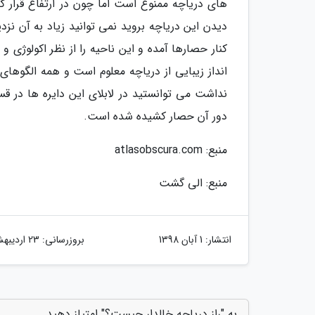
های دریاچه ممنوع است اما چون در ارتفاع قرار گرف
دیدن این دریاچه بروید نمی توانید زیاد به آن ن
انداز زیبایی از دریاچه معلوم است و همه الگوها
نداشت می توانستید در لابلای این دایره ها در 
دور آن حصار کشیده شده است.
منبع: atlasobscura.com
منبع: الی گشت
انتشار:
1 آبان 1398
بروزرسانی:
23 اردیبهشت 1404
به "راز دریاچه خالدار چیست؟" امتیاز دهید