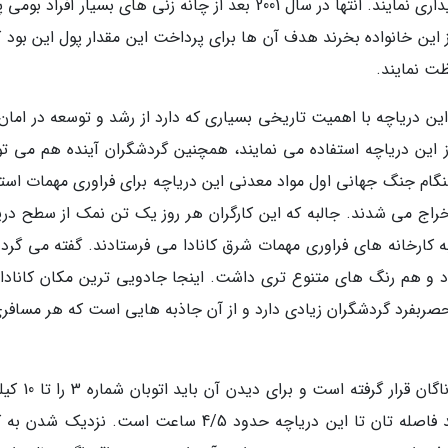
بری حفاظت از دریاجه آن را از خانواده اسمیت خریداری نمایند. انتها در سال 2001 بعد از چانه زنی های بسیار افراد
دریاچه را به قیمت 720 هزار دلار از این خانواده بخرند هدف آن ها برای پرداخت این مقدار پول این بود
ت نمایند.
ین دریاچه با اهمیت تاریخی بسیاری که دارد از رشد و توسعه در امان
 این دریاچه استفاده می نمایند، همچنین گردشگران آینده هم می توا
هنگام جنگ جهانی اول مواد معدنی این دریاچه برای فراوری مهمات استف
اج می شدند. جالبه که این کارگران هر روز یک تن نمک از سطح دری
 کارخانه های فراوری مهمات شرق کانادا می فرستادند. گفته می گردد
بود و هم رنگ های متنوع تری داشت. اینجا جادویی ترین مکان کاناد
صربفرد گردشگران زیادی دارد و از آن جاذبه هایی است که هر مسافری
دریاجه خالدار در نواحی محافظت شده جنوب اوکاناگان قرا
به سمت غرب بروید البته اگر در شهر ونکوور باشید فاصله تان تا این دریاچه حدود 4/5 ساعت است. نزدیک