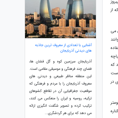
 بومی پیروز
 که از
 می
نند
آشنایی با تعدادی از معروف ترین جاذبه
اده
های دیدنی آذربایجان
اچه
آذربایجان سرزمین کوه و گل فشان ها،
 که
فضای چند فرهنگی و موسیقی مقامی است.
است
این منطقه مناظر طبیعی و دیدنی های
 در
معروف آذربایجان را با مردم و فرهنگی که
موقعیت جغرافیایی آن در تقاطع کشوهای
ترکیه، روسیه و ایران را منعکس می کنند،
ر گرفته است و برای دیدن آن باید اتوبان شماره 3 را تا 10 کیلومتر
ترکیب کرده و تصویر شگفت انگیزی ارائه
 شدن به کناره
می دهد که برای هر گردشگری...