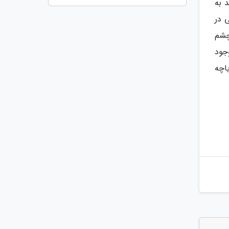
د به
 در
رفی نموده است. از روی خود اتوبان شماره 3 هم چشم
جود
اچه