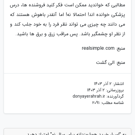
مطالبی که خواندید ممکن است فکر کنید فروشنده ها، درس
پزشکی خوانده اند! احتمالا نه! اما آنقدر باهوش هستند که
می دانند چه چیزی می تواند نظر فرد را به خود جلب کند و
از نظر او چشمگیر باشد. پس مراقب زرق و برق ها باشید.
منبع: realsimple.com
منبع: الی گشت
انتشار:
2 آذر 1403
بروزرسانی:
2 آذر 1403
گردآورنده:
donyayerahrah.ir
شناسه مطلب: 2091
به "اسرار خرید هوشمندانه برای سال نو" امتیاز دهید