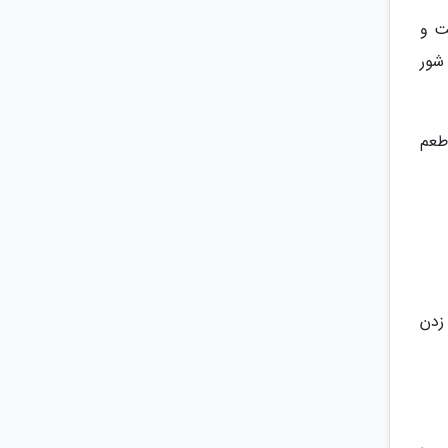
ت و
 شور
مه طعم
زدن