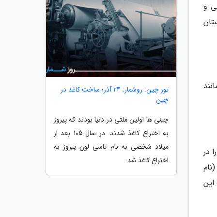
ی و
تان
نند
تور چین: روشمار: 24 آذر؛ ساخت کاغذ در
چین
چینى ها اولین ملتى در دنیا بودند که پیروز
به اختراع کاغذ شدند. در سال 105 بعد از
میلاد شخصى به نام تاسى لون پیروز به
 در
اختراع کاغذ شد.
(نام
این