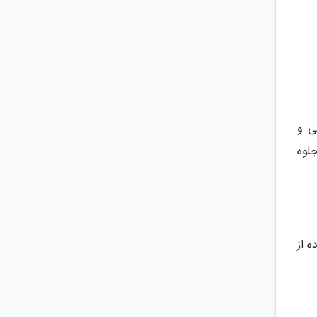
ی و
لوه
 از