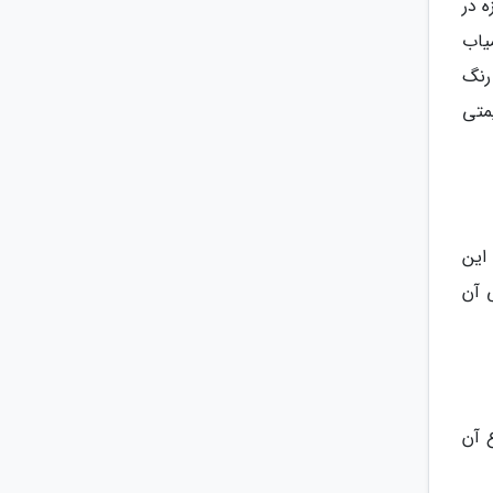
ه در
یاب
رنگ
متی
این
 آن
 آن