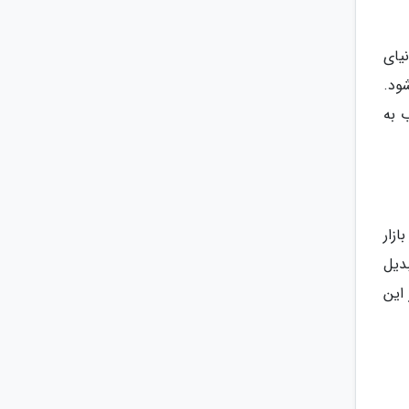
یای
ود.
 به
ازار
دیل
این